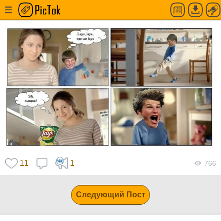
Андрей Аршавин ищет Лейс по дому
11
1
766
Следующий Пост