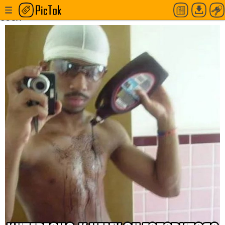
Чернокожий обливает себя соусом и фоткает
себя