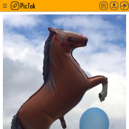
Надувного коня привязали за член