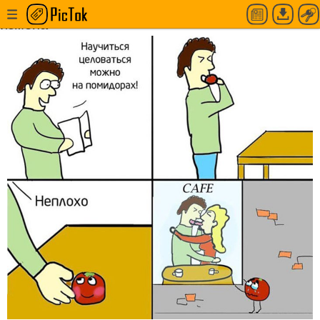
Научиться целоваться можно на помидорах,
измена