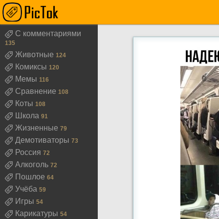
Собрание одинако
С комментариями
135
Животные
124
Комиксы
120
Мемы
116
Сравнение
108
Коты
108
Школа
91
Жизненные
79
Демотиваторы
73
Россия
72
Алкоголь
72
Пошлое
64
Учёба
59
Игры
54
Карикатуры
54