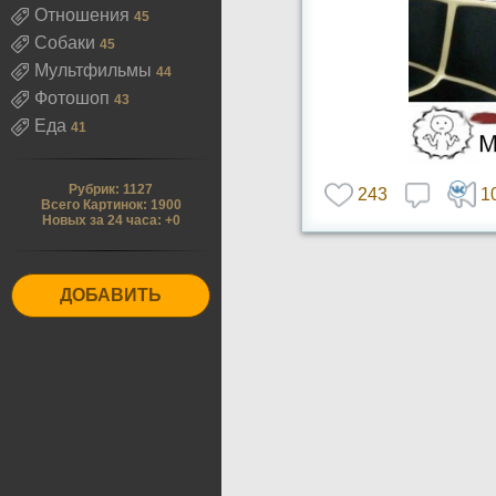
Отношения
45
Собаки
45
Мультфильмы
44
Фотошоп
43
Еда
41
Рубрик: 1127
243
1
Всего Картинок: 1900
Новых за 24 часа: +0
ДОБАВИТЬ