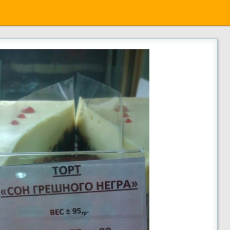
 негра