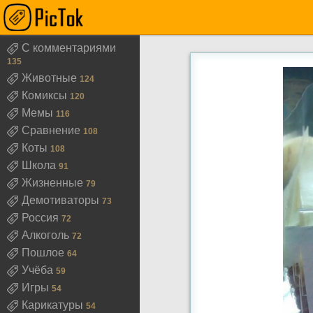
Торт, сон грешного
С комментариями
135
Животные
124
Комиксы
120
Мемы
116
Сравнение
108
Коты
108
Школа
91
Жизненные
79
Демотиваторы
73
Россия
72
Алкоголь
72
Пошлое
64
Учёба
59
Игры
54
Карикатуры
54