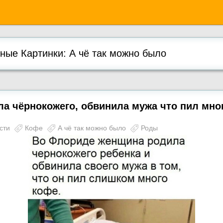
ые Картинки: А чё так можно было
ла чёрнокожего, обвинила мужа что пил мно
сти
Кофе
А чё так можно было
Роды