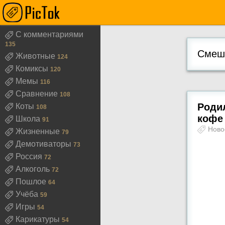
С комментариями
135
Смешн
Животные
124
Комиксы
120
Мемы
116
Сравнение
108
Роди
Коты
108
кофе
Школа
91
Ново
Жизненные
79
Демотиваторы
73
Россия
72
Алкоголь
72
Пошлое
64
Учёба
59
Игры
54
Карикатуры
54