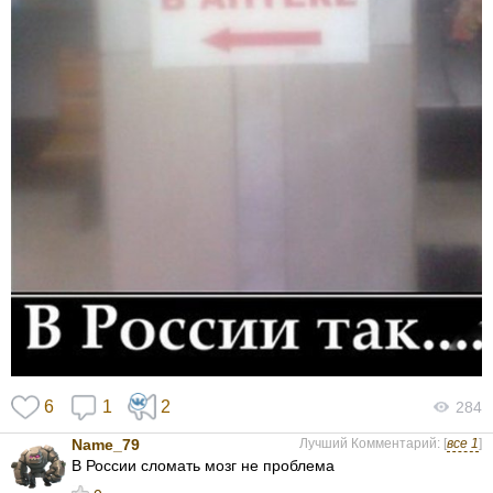
6
1
2
284
Name_79
Лучший Комментарий: [
все 1
]
В России сломать мозг не проблема