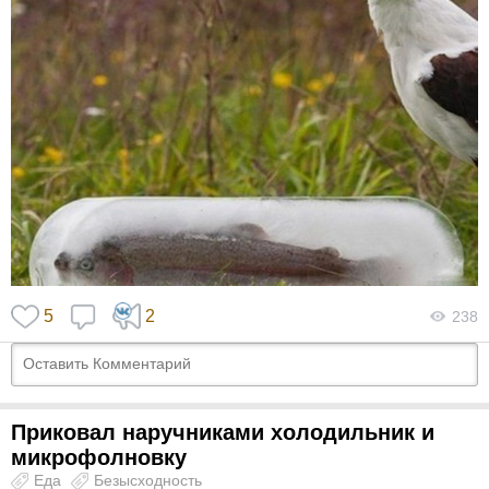
5
2
238
Приковал наручниками холодильник и
микрофолновку
Еда
Безысходность