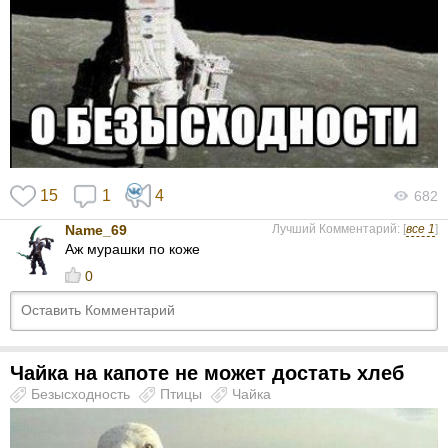
15
1
4
682
Name_69
Лучший Комментарий: [
все 1
]
Аж мурашки по коже
0
Чайка на капоте не может достать хлеб
Безысходность
Птицы
Чайка