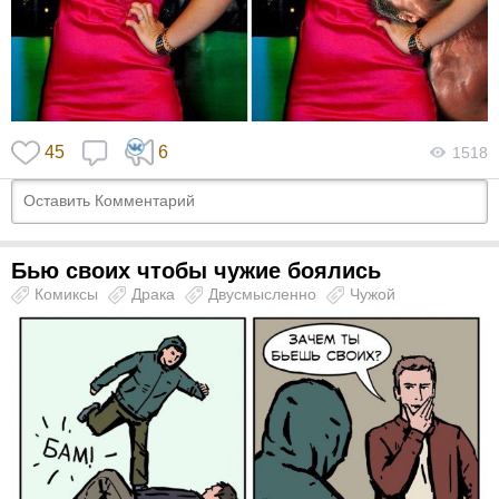
45
6
1518
Бью своих чтобы чужие боялись
Комиксы
Драка
Двусмысленно
Чужой