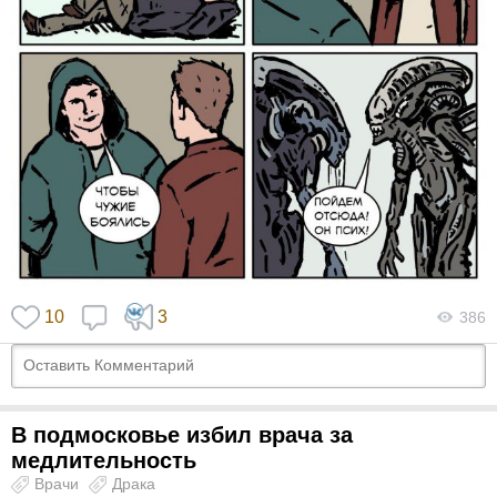
10
3
386
В подмосковье избил врача за
медлительность
Врачи
Драка