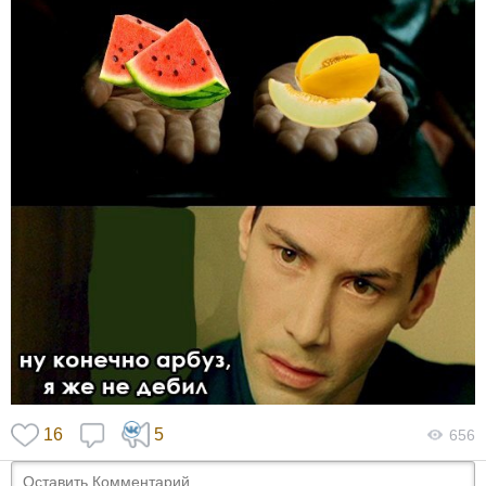
16
5
656