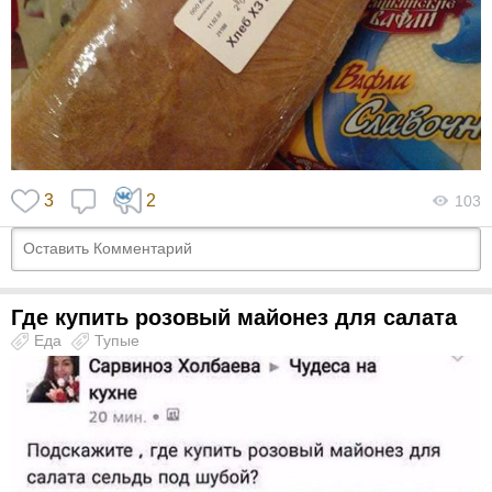
3
2
103
Где купить розовый майонез для салата
Еда
Тупые