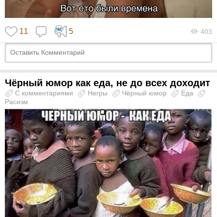
11
5
403
Чёрный юмор как еда, не до всех доходит
С комментариями
Негры
Чёрный юмор
Еда
Расизм