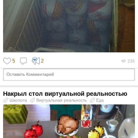
5
2
235
Накрыл стол виртуальной реальностью
Школота
Виртуальная реальность
Еда