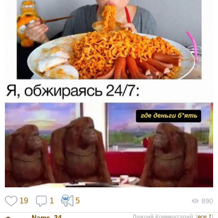
19
1
5
890
Name_34
Лучший Комментарий: [
все 1
]