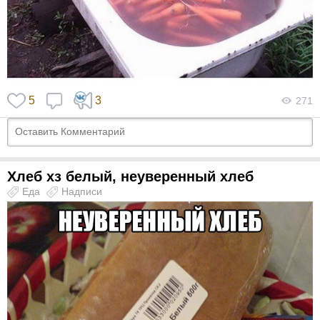
5
3
271
Хлеб хз белый, неуверенный хлеб
Еда
Надписи