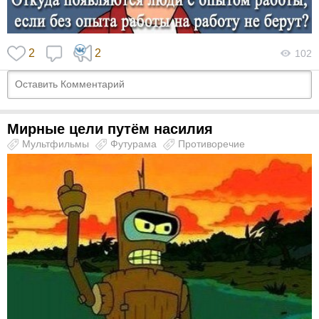
2
2
102
Мирные цели путём насилия
Мультфильмы
Футурама
Противоречие