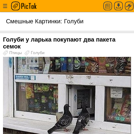
Смешные Картинки: Голуби
Голуби у ларька покупают два пакета
семок
Птицы
Голуби