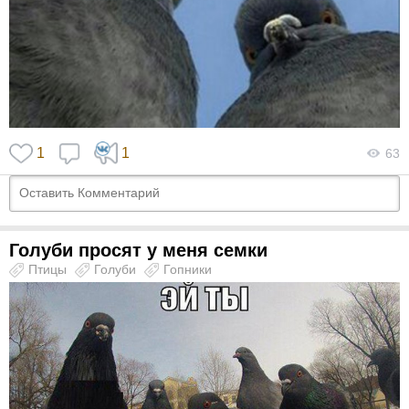
1
1
63
Голуби просят у меня семки
Птицы
Голуби
Гопники