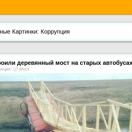
ые Картинки: Коррупция
роили деревянный мост на старых автобуса
упция
Мост