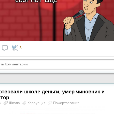
3
твовали школе деньги, умер чиновник и
ктор
ы
Школа
Коррупция
Пожертвования