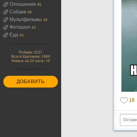
Отношения
45
Собаки
45
Мультфильмы
44
Фотошоп
43
Еда
41
Рубрик: 1127
Всего Картинок: 1900
Новых за 24 часа: +0
ДОБАВИТЬ
18