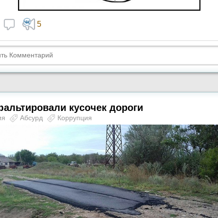
5
фальтировали кусочек дороги
ия
Абсурд
Коррупция