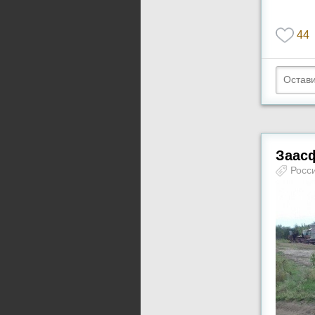
44
Заас
Росс