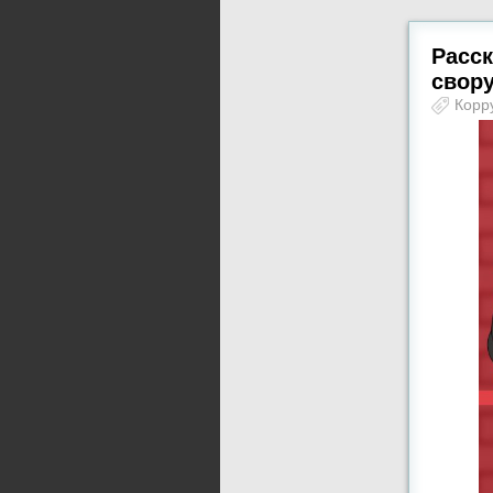
Расск
свор
Корр