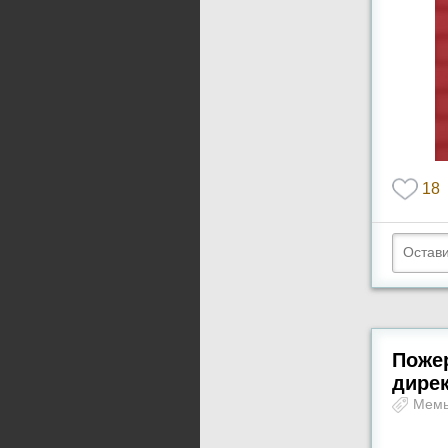
18
Пожер
дире
Мем