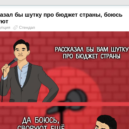
азал бы шутку про бюджет страны, боюсь
уют
упция
Стендап