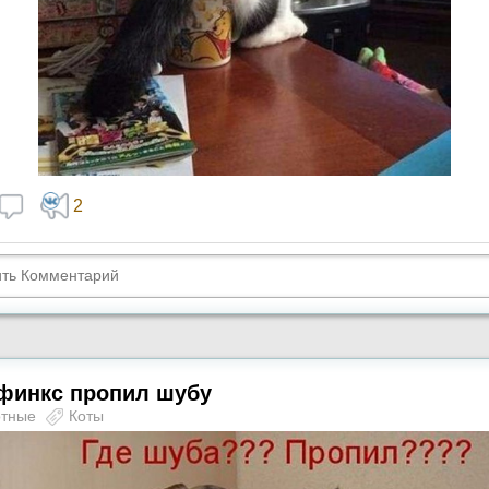
2
сфинкс пропил шубу
отные
Коты