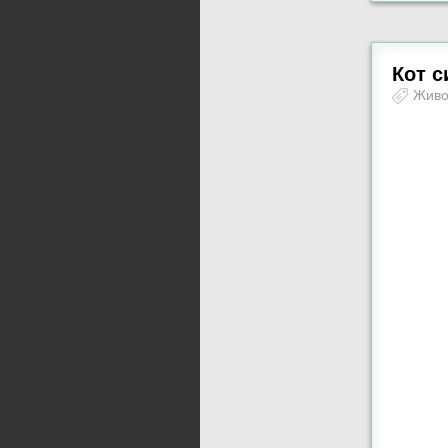
Кот с
Жив