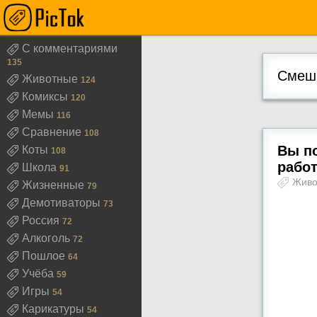
С комментариями
135
Смешн
Животные
124
Комиксы
120
Мемы
116
Сравнение
108
Вы по
Коты
108
рабо
Школа
91
Жив
Жизненные
79
Демотиваторы
73
Россия
72
Алкоголь
72
Пошлое
64
Учёба
59
Игры
54
Карикатуры
54