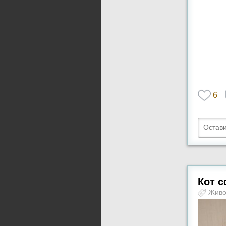
6
Кот 
Жив