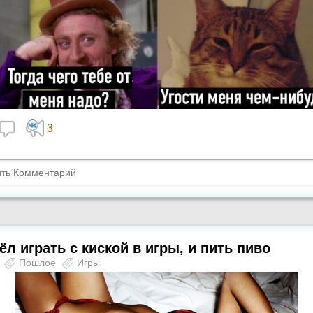
3
л играть с киской в игры, и пить пиво
ы
Пошлое
Игры