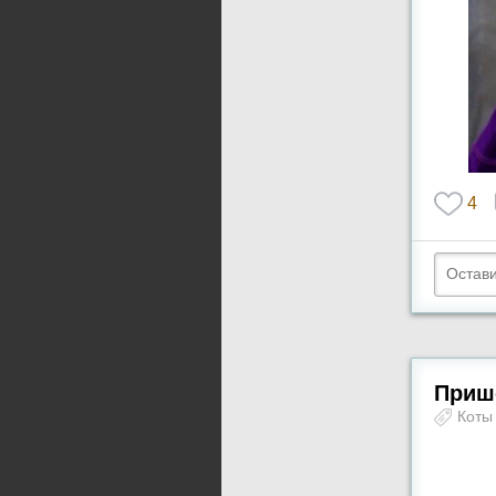
4
Пришё
Кот