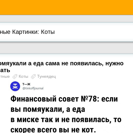
ые Картинки: Коты
мяукали а еда сама не появилась, нужно
тать
отные
Коты
Тунеядец