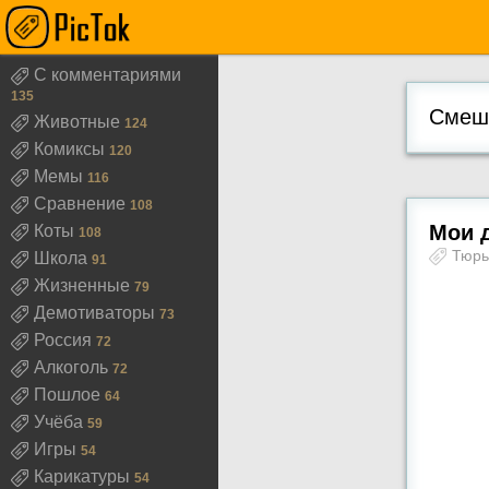
С комментариями
135
Смешн
Животные
124
Комиксы
120
Мемы
116
Сравнение
108
Мои д
Коты
108
Тюр
Школа
91
Жизненные
79
Демотиваторы
73
Россия
72
Алкоголь
72
Пошлое
64
Учёба
59
Игры
54
Карикатуры
54