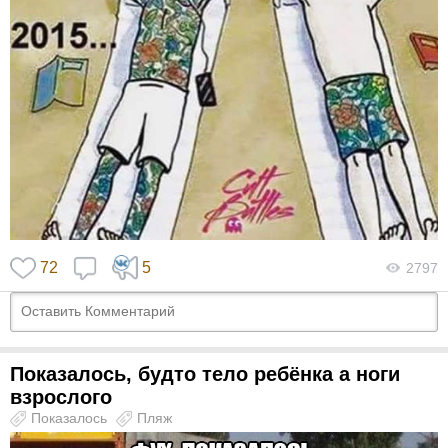
72
5
2797
Показалось, будто тело ребёнка а ноги
взрослого
Показалось
Пляж