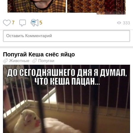
7
5
333
Попугай Кеша снёс яйцо
Животные
Попугаи