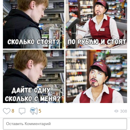
8
5
308