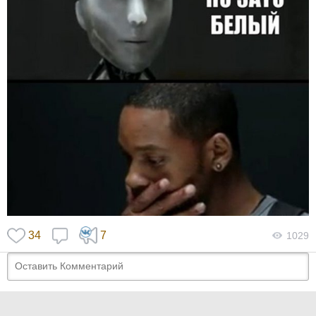
34
7
1029