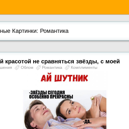
ые Картинки: Романтика
й красотой не сравняться звёзды, с моей
ошения
Облом
Романтика
Комплименты