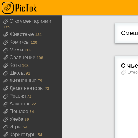
С комментариями
135
Смешн
Животные
124
Комиксы
120
Мемы
116
Сравнение
108
С чье
Коты
108
Отн
Школа
91
Жизненные
79
Демотиваторы
73
Россия
72
Алкоголь
72
Пошлое
64
Учёба
59
Игры
54
Карикатуры
54