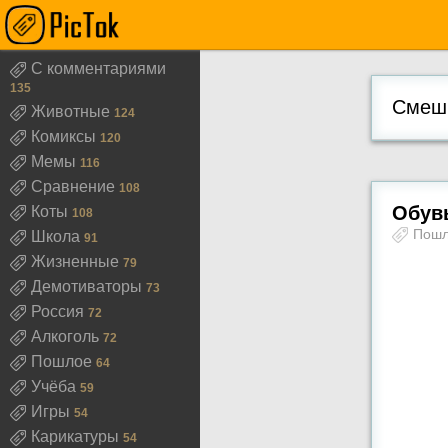
С комментариями
135
Смешн
Животные
124
Комиксы
120
Мемы
116
Сравнение
108
Обувь
Коты
108
Пош
Школа
91
Жизненные
79
Демотиваторы
73
Россия
72
Алкоголь
72
Пошлое
64
Учёба
59
Игры
54
Карикатуры
54