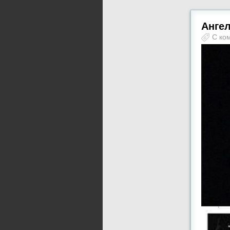
Ангел
С ко