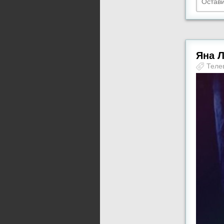
Яна 
Теле