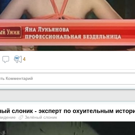
4
ый слоник - эксперт по охуительным истор
видение
Зелёный слоник