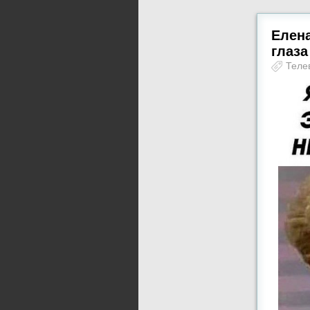
Елена
глаза
Теле