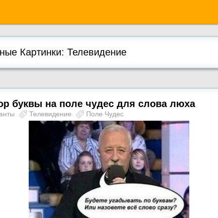
ые Картинки: Телевидение
р буквы на поле чудес для слова люха
анты
Телевидение
Поле Чудес