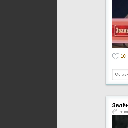
10
Зелён
Теле