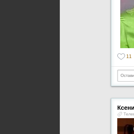
11
Ксени
Теле