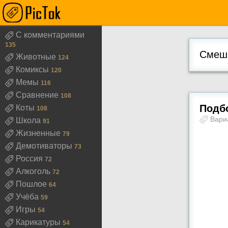
С комментариями
135
Смешн
Животные
124
Комиксы
120
Мемы
116
Сравнение
108
Подбо
Коты
108
Вари
Школа
91
Жизненные
79
Демотиваторы
73
Россия
72
Алкоголь
72
Пошлое
64
Учёба
59
Игры
54
Карикатуры
54