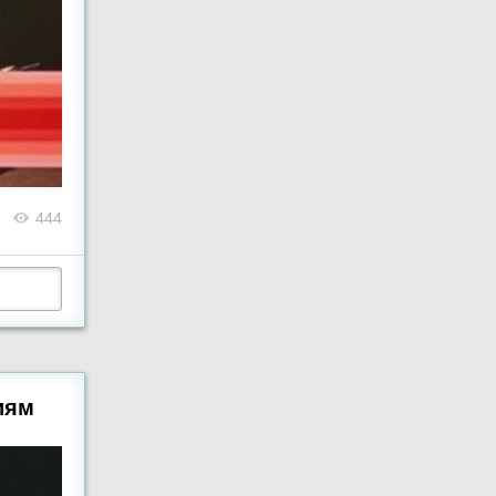
444
иям