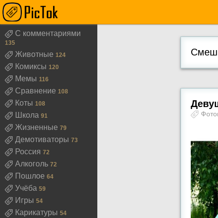
С комментариями
135
Смешн
Животные
124
Комиксы
120
Мемы
116
Сравнение
108
Девуш
Коты
108
Фот
Школа
91
Жизненные
79
Демотиваторы
73
Россия
72
Алкоголь
72
Пошлое
64
Учёба
59
Игры
54
Карикатуры
54