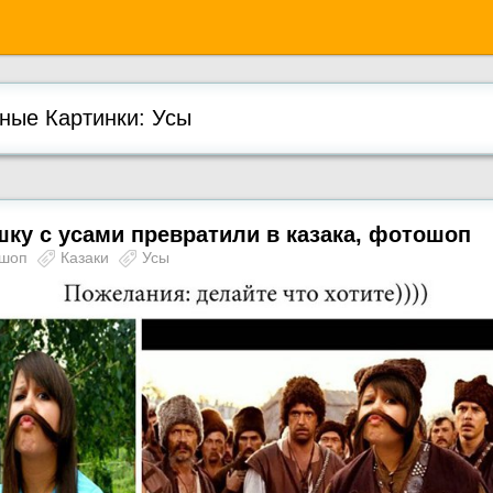
ые Картинки: Усы
ку с усами превратили в казака, фотошоп
ошоп
Казаки
Усы