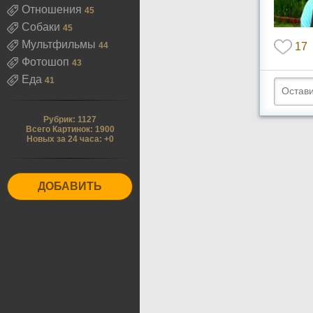
Отношения
45
Собаки
45
Мультфильмы
44
17
Фотошоп
43
Еда
41
Рубрик: 1127
Всего Картинок: 1900
Новых за 24 часа: +0
ДОБАВИТЬ