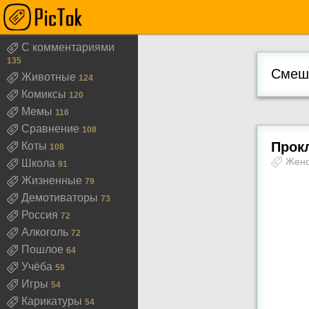
С комментариями
135
Смешн
Животные
124
Комиксы
120
Мемы
116
Сравнение
108
Прокл
Коты
108
Жен
Школа
91
Жизненные
79
Демотиваторы
73
Россия
72
Алкоголь
72
Пошлое
64
Учёба
59
Игры
54
Карикатуры
54