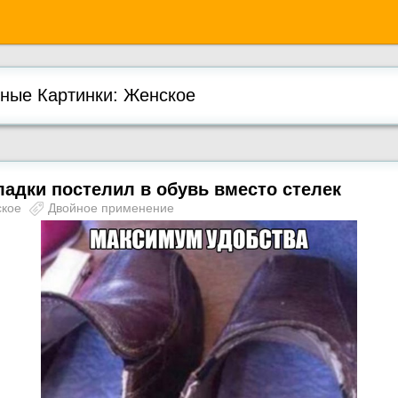
ые Картинки: Женское
адки постелил в обувь вместо стелек
ское
Двойное применение