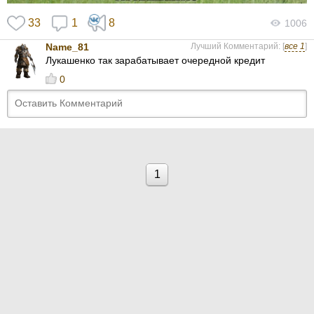
33
1
8
1006
Name_81
Лучший Комментарий: [
все 1
]
Лукашенко так зарабатывает очередной кредит
0
1