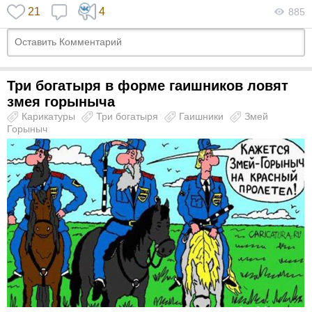
21
4
885
Три богатыря в форме гаишников ловят
змея горыныча
Карикатуры
Три богатыря
Гаишники
Змей
Горыныч