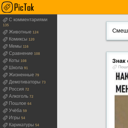
С комментариями
135
Смешн
Животные
124
Комиксы
120
Мемы
116
Сравнение
108
Знак 
Коты
108
Пош
Школа
91
Жизненные
79
Демотиваторы
73
Россия
72
Алкоголь
72
Пошлое
64
Учёба
59
Игры
54
Карикатуры
54