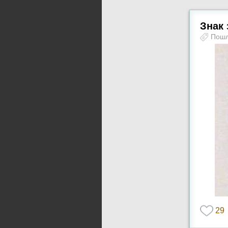
Знак
Пош
29