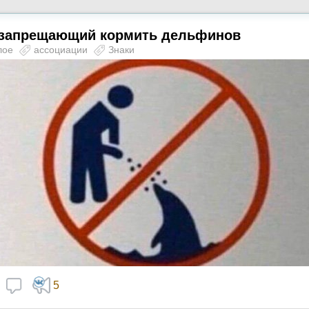
 запрещающий кормить дельфинов
лое
ассоциации
Знаки
5