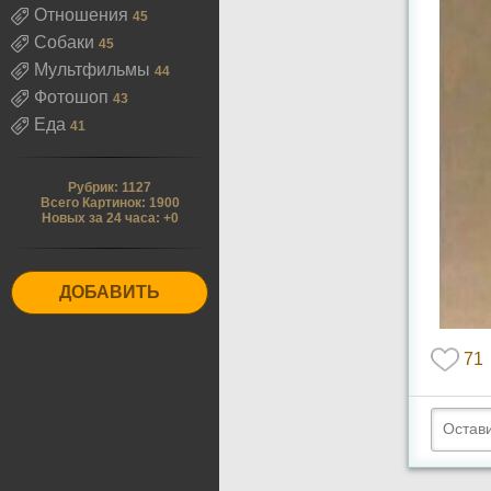
Отношения
45
Собаки
45
Мультфильмы
44
Фотошоп
43
Еда
41
Рубрик: 1127
Всего Картинок: 1900
Новых за 24 часа: +0
ДОБАВИТЬ
71